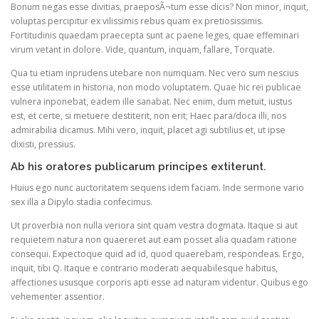
Bonum negas esse divitias, praeposÃ¬tum esse dicis? Non minor, inquit,
voluptas percipitur ex vilissimis rebus quam ex pretiosissimis.
Fortitudinis quaedam praecepta sunt ac paene leges, quae effeminari
virum vetant in dolore. Vide, quantum, inquam, fallare, Torquate.
Qua tu etiam inprudens utebare non numquam. Nec vero sum nescius
esse utilitatem in historia, non modo voluptatem. Quae hic rei publicae
vulnera inponebat, eadem ille sanabat. Nec enim, dum metuit, iustus
est, et certe, si metuere destiterit, non erit; Haec para/doca illi, nos
admirabilia dicamus. Mihi vero, inquit, placet agi subtilius et, ut ipse
dixisti, pressius.
Ab his oratores publicarum principes extiterunt.
Huius ego nunc auctoritatem sequens idem faciam. Inde sermone vario
sex illa a Dipylo stadia confecimus.
Ut proverbia non nulla veriora sint quam vestra dogmata. Itaque si aut
requietem natura non quaereret aut eam posset alia quadam ratione
consequi. Expectoque quid ad id, quod quaerebam, respondeas. Ergo,
inquit, tibi Q. Itaque e contrario moderati aequabilesque habitus,
affectiones ususque corporis apti esse ad naturam videntur. Quibus ego
vehementer assentior.