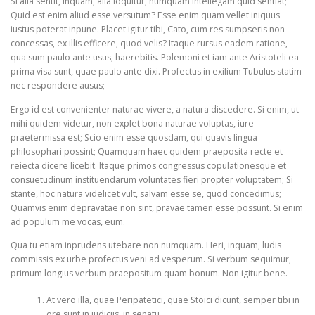
Si alia sentit, inquam, alia loquitur, numquam intellegam quid sentiat;
Quid est enim aliud esse versutum? Esse enim quam vellet iniquus
iustus poterat inpune. Placet igitur tibi, Cato, cum res sumpseris non
concessas, ex illis efficere, quod velis? Itaque rursus eadem ratione,
qua sum paulo ante usus, haerebitis. Polemoni et iam ante Aristoteli ea
prima visa sunt, quae paulo ante dixi. Profectus in exilium Tubulus statim
nec respondere ausus;
Ergo id est convenienter naturae vivere, a natura discedere. Si enim, ut
mihi quidem videtur, non explet bona naturae voluptas, iure
praetermissa est; Scio enim esse quosdam, qui quavis lingua
philosophari possint; Quamquam haec quidem praeposita recte et
reiecta dicere licebit. Itaque primos congressus copulationesque et
consuetudinum instituendarum voluntates fieri propter voluptatem; Si
stante, hoc natura videlicet vult, salvam esse se, quod concedimus;
Quamvis enim depravatae non sint, pravae tamen esse possunt. Si enim
ad populum me vocas, eum.
Qua tu etiam inprudens utebare non numquam. Heri, inquam, ludis
commissis ex urbe profectus veni ad vesperum. Si verbum sequimur,
primum longius verbum praepositum quam bonum. Non igitur bene.
At vero illa, quae Peripatetici, quae Stoici dicunt, semper tibi in
ore sunt in iudiciis, in senatu.