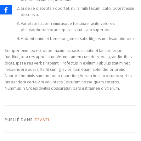
Si de re disceptari oportet, nulla mihi tecum, Cato, potest esse
dissensio.
Varietates autem iniurasque fortunae facile veteres
philosophorum praeceptis instituta vita superabat.
Habent enim et bene longam et satis litigiosam disputationem.
Semper enim ex eo, quod maximas partes continet latissimeque
funditur, tota res appellatur. Verum tamen cum de rebus grandioribus
dicas, ipsae res verba rapiunt; Profectus in exilium Tubulus statim nec
respondere ausus; Ita fit cum gravior, tum etiam splendidior oratio.
Nunc de hominis summo bono quaeritur; Verum hoc loco sumo verbis
his eandem certe vim voluptatis Epicurum nosse quam ceteros.
Nummus in Croesi divitiis obscuratur, pars est tamen divitiarum.
PUBLIÉ DANS
TRAVEL