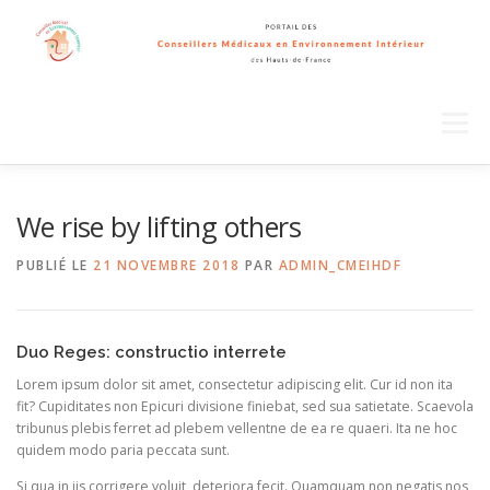
Aller
au
contenu
Menu
We rise by lifting others
PUBLIÉ LE
21 NOVEMBRE 2018
PAR
ADMIN_CMEIHDF
Duo Reges: constructio interrete
Lorem ipsum dolor sit amet, consectetur adipiscing elit. Cur id non ita
fit? Cupiditates non Epicuri divisione finiebat, sed sua satietate. Scaevola
tribunus plebis ferret ad plebem vellentne de ea re quaeri. Ita ne hoc
quidem modo paria peccata sunt.
Si qua in iis corrigere voluit, deteriora fecit. Quamquam non negatis nos