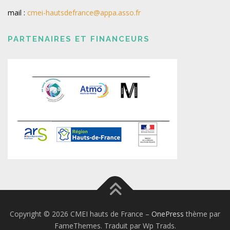
mail :
cmei-hautsdefrance@appa.asso.fr
PARTENAIRES ET FINANCEURS
Copyright © 2026 CMEI hauts de France
–
OnePress
thème par
FameThemes. Traduit par Wp Trads.